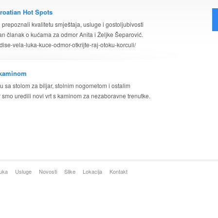
roatian Hot Spots
prepoznali kvalitetu smještaja, usluge i gostoljubivosti
van članak o kućama za odmor Anita i Željke Šeparović.
adise-vela-luka-kuce-odmor-otkrijte-raj-otoku-korculi/
s kaminom
žu sa stolom za biljar, stolnim nogometom i ostalim
smo uredili novi vrt s kaminom za nezaboravne trenutke.
Luka
Usluge
Novosti
Slike
Lokacija
Kontakt