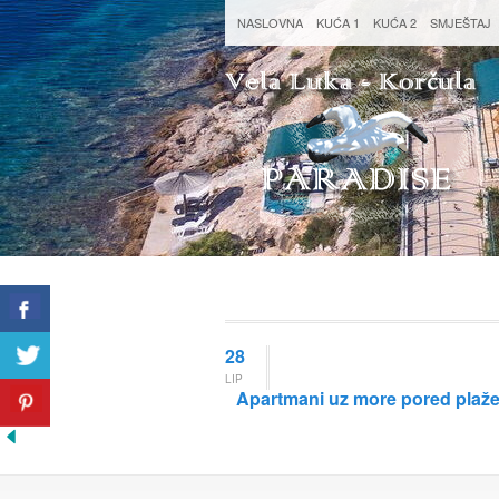
NASLOVNA
KUĆA 1
KUĆA 2
SMJEŠTAJ
28
LIP
Apartmani uz more pored plaž