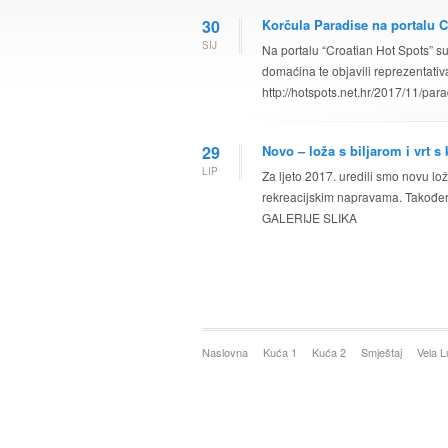
30
Korčula Paradise na portalu C
SIJ
Na portalu “Croatian Hot Spots” su 
domaćina te objavili reprezentati
http://hotspots.net.hr/2017/11/par
29
Novo – loža s biljarom i vrt 
LIP
Za ljeto 2017. uredili smo novu lo
rekreacijskim napravama. Također 
GALERIJE SLIKA
Naslovna
Kuća 1
Kuća 2
Smještaj
Vela 