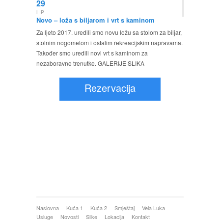
29
LIP
Novo – loža s biljarom i vrt s kaminom
Za ljeto 2017. uredili smo novu ložu sa stolom za biljar,
stolnim nogometom i ostalim rekreacijskim napravama.
Također smo uredili novi vrt s kaminom za
nezaboravne trenutke. GALERIJE SLIKA
Rezervacija
Naslovna
Kuća 1
Kuća 2
Smještaj
Vela Luka
Usluge
Novosti
Slike
Lokacija
Kontakt