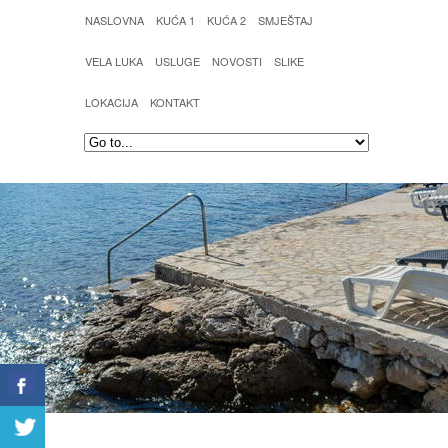
NASLOVNA
KUĆA 1
KUĆA 2
SMJEŠTAJ
VELA LUKA
USLUGE
NOVOSTI
SLIKE
LOKACIJA
KONTAKT