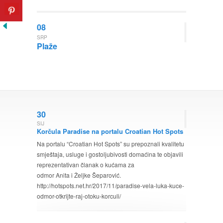
08
SRP
Plaže
30
SIJ
Korčula Paradise na portalu Croatian Hot Spots
Na portalu “Croatian Hot Spots” su prepoznali kvalitetu
smještaja, usluge i gostoljubivosti domaćina te objavili
reprezentativan članak o kućama za
odmor Anita i Željke Šeparović.
http://hotspots.net.hr/2017/11/paradise-vela-luka-kuce-
odmor-otkrijte-raj-otoku-korculi/